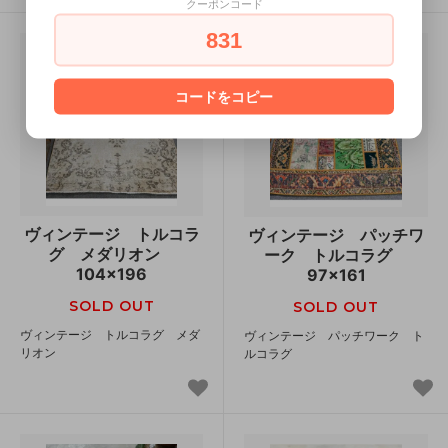
クーポンコード
831
コードをコピー
ヴィンテージ トルコラ
ヴィンテージ パッチワ
グ メダリオン
ーク トルコラグ
104×196
97×161
SOLD OUT
SOLD OUT
ヴィンテージ トルコラグ メダ
ヴィンテージ パッチワーク ト
リオン
ルコラグ