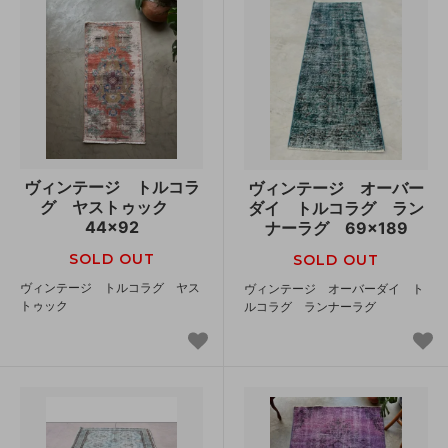
ヴィンテージ トルコラ
ヴィンテージ オーバー
グ ヤストゥック
ダイ トルコラグ ラン
44×92
ナーラグ 69×189
SOLD OUT
SOLD OUT
ヴィンテージ トルコラグ ヤス
ヴィンテージ オーバーダイ ト
トゥック
ルコラグ ランナーラグ