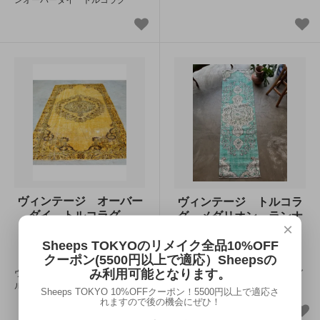
ヴィンテージ オーバー
ヴィンテージ トルコラ
ダイ トルコラグ
グ メダリオン ランナ
×
160×274
ーラグ 67×223
Sheeps TOKYOのリメイク全品10%OFF
SOLD OUT
SOLD OUT
クーポン(5500円以上で適応）Sheepsの
み利用可能となります。
ヴィンテージ オーバーダイ ト
ヴィンテージ トルコラグ メダ
ルコラグ
リオン ランナーラグ
Sheeps TOKYO 10%OFFクーポン！5500円以上で適応さ
れますので後の機会にぜひ！