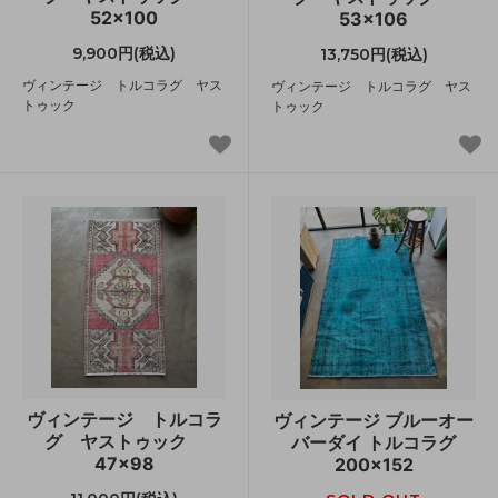
52×100
53×106
9,900円(税込)
13,750円(税込)
ヴィンテージ トルコラグ ヤス
ヴィンテージ トルコラグ ヤス
トゥック
トゥック
ヴィンテージ トルコラ
ヴィンテージ ブルーオー
グ ヤストゥック
バーダイ トルコラグ
47×98
200×152