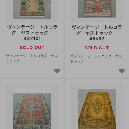
ヴィンテージ トルコラ
ヴィンテージ トルコラ
グ ヤストゥック
グ ヤストゥック
44×101
45×97
SOLD OUT
SOLD OUT
ヴィンテージ トルコラグ ヤス
ヴィンテージ トルコラグ ヤス
トゥック
トゥック