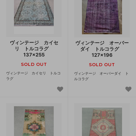
ヴィンテージ カイセ
ヴィンテージ オーバー
リ トルコラグ
ダイ トルコラグ
137×255
127×196
SOLD OUT
SOLD OUT
ヴィンテージ カイセリ トルコ
ヴィンテージ オーバーダイ ト
ラグ
ルコラグ