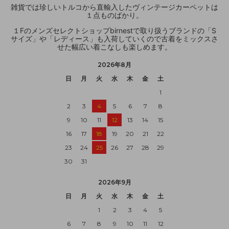
雑貨では珍しいトルコから直輸入したヴィンテージカーペットは
１点ものばかり。
１Fのメンズセレクトショップbirnestで取り扱うブランドの「S
サイズ」や「レディース」も入荷していくので古着をミックスさ
せた幅広い着こなしも楽しめます。
2026年8月
日
月
火
水
木
金
土
1
2
3
4
5
6
7
8
9
10
11
12
13
14
15
16
17
18
19
20
21
22
23
24
25
26
27
28
29
30
31
2026年9月
日
月
火
水
木
金
土
1
2
3
4
5
6
7
8
9
10
11
12