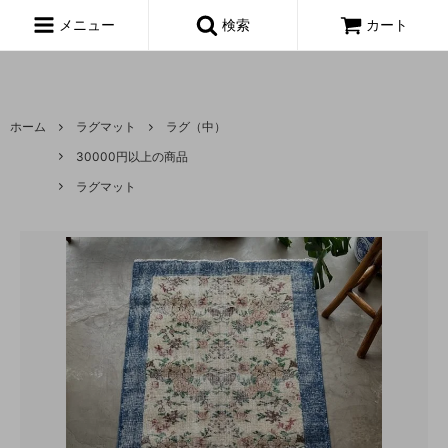
富山,amoeba, vintage,古着,レディース,女性,USA古着,ヨーロッパ古
着,made in usa,アメーバ,
メニュー
検索
カート
ホーム
ラグマット
ラグ（中）
30000円以上の商品
ラグマット