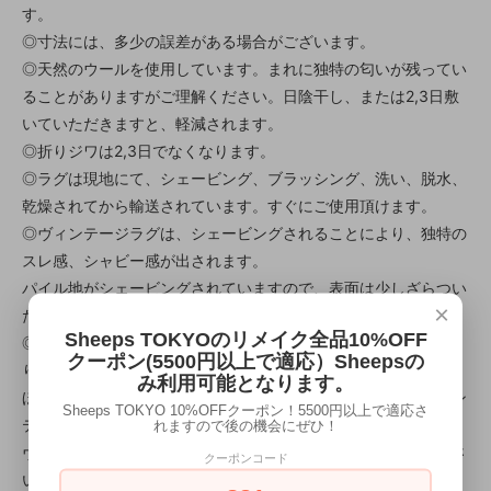
す。
◎寸法には、多少の誤差がある場合がございます。
◎天然のウールを使用しています。まれに独特の匂いが残ってい
ることがありますがご理解ください。日陰干し、または2,3日敷
いていただきますと、軽減されます。
◎折りジワは2,3日でなくなります。
◎ラグは現地にて、シェービング、ブラッシング、洗い、脱水、
乾燥されてから輸送されています。すぐにご使用頂けます。
◎ヴィンテージラグは、シェービングされることにより、独特の
スレ感、シャビー感が出されます。
パイル地がシェービングされていますので、表面は少しざらつい
×
た感じがしますが、1週間ほどで馴染んできます。
Sheeps TOKYOのリメイク全品10%OFF
◎ヴィンテージラグは30~50年前のラグですので、使用感があ
クーポン(5500円以上で適応）Sheepsの
ります。
み利用可能となります。
ほつれ、毛羽だち、染みなど見られる場合がありますが、ヴィン
Sheeps TOKYO 10%OFFクーポン！5500円以上で適応さ
テージデザインの一部として楽しんで頂ければ幸いです。
れますので後の機会にぜひ！
ヴィンテージラグ特有のシャビーシックな魅力をお楽しみくださ
クーポンコード
い。