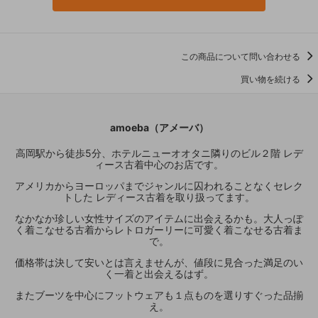
この商品について問い合わせる
買い物を続ける
amoeba（アメーバ）
高岡駅から徒歩5分、ホテルニューオオタニ隣りのビル２階 レデ
ィース古着中心のお店です。
アメリカからヨーロッパまでジャンルに囚われることなくセレク
トした レディース古着を取り扱ってます。
なかなか珍しい女性サイズのアイテムに出会えるかも。大人っぽ
く着こなせる古着からレトロガーリーに可愛く着こなせる古着ま
で。
価格帯は決して安いとは言えませんが、値段に見合った満足のい
く一着と出会えるはず。
またブーツを中心にフットウェアも１点ものを選りすぐった品揃
え。