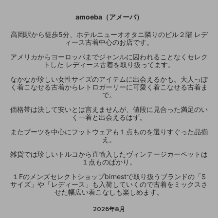
amoeba（アメーバ）
高岡駅から徒歩5分、ホテルニューオオタニ隣りのビル２階 レデ
ィース古着中心のお店です。
アメリカからヨーロッパまでジャンルに囚われることなくセレク
トした レディース古着を取り扱ってます。
なかなか珍しい女性サイズのアイテムに出会えるかも。大人っぽ
く着こなせる古着からレトロガーリーに可愛く着こなせる古着ま
で。
価格帯は決して安いとは言えませんが、値段に見合った満足のい
く一着と出会えるはず。
またブーツを中心にフットウェアも１点ものを選りすぐった品揃
え。
雑貨では珍しいトルコから直輸入したヴィンテージカーペットは
１点ものばかり。
１Fのメンズセレクトショップbirnestで取り扱うブランドの「S
サイズ」や「レディース」も入荷していくので古着をミックスさ
せた幅広い着こなしも楽しめます。
2026年8月