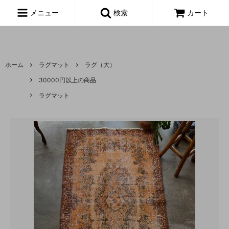
富山,amoeba, vintage,古着,レディース,女性,USA古着,ヨーロッパ古
着,made in usa,アメーバ,
メニュー
検索
カート
ホーム
ラグマット
ラグ（大）
30000円以上の商品
ラグマット