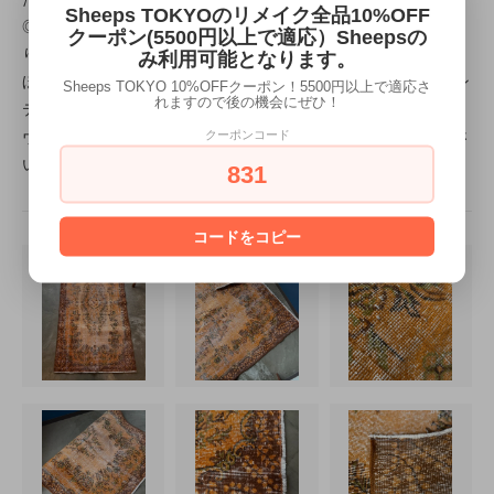
Sheeps TOKYOのリメイク全品10%OFF
◎ヴィンテージラグは30~50年前のラグですので、使用感があ
クーポン(5500円以上で適応）Sheepsの
ります。
み利用可能となります。
ほつれ、毛羽だち、染みなど見られる場合がありますが、ヴィン
Sheeps TOKYO 10%OFFクーポン！5500円以上で適応さ
れますので後の機会にぜひ！
テージデザインの一部として楽しんで頂ければ幸いです。
クーポンコード
ヴィンテージラグ特有のシャビーシックな魅力をお楽しみくださ
い。
831
コードをコピー