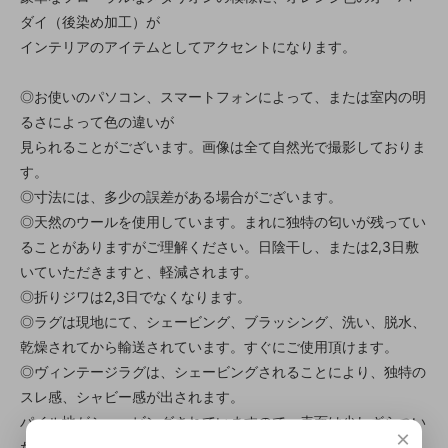
ダイ（後染め加工）が
インテリアのアイテムとしてアクセントになります。
◎お使いのパソコン、スマートフォンによって、または室内の明
るさによって色の違いが
見られることがございます。画像は全て自然光で撮影しておりま
す。
◎寸法には、多少の誤差がある場合がございます。
◎天然のウールを使用しています。まれに独特の匂いが残ってい
ることがありますがご理解ください。日陰干し、または2,3日敷
いていただきますと、軽減されます。
◎折りジワは2,3日でなくなります。
◎ラグは現地にて、シェービング、ブラッシング、洗い、脱水、
乾燥されてから輸送されています。すぐにご使用頂けます。
◎ヴィンテージラグは、シェービングされることにより、独特の
スレ感、シャビー感が出されます。
パイル地がシェービングされていますので、表面は少しざらつい
×
た感じがしますが、1週間ほどで馴染んできます。