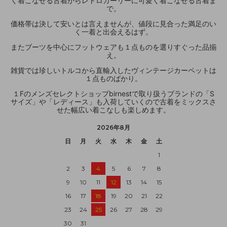
く着こなせる古着からレトロガーリーに可愛く着こなせる古着ま
で。
価格帯は決して安いとは言えませんが、値段に見合った満足のい
く一着と出会えるはず。
またブーツを中心にフットウェアも１点ものを選りすぐった品揃
え。
雑貨では珍しいトルコから直輸入したヴィンテージカーペットは
１点ものばかり。
１Fのメンズセレクトショップbirnestで取り扱うブランドの「S
サイズ」や「レディース」も入荷していくので古着をミックスさ
せた幅広い着こなしも楽しめます。
2026年8月
日
月
火
水
木
金
土
1
2
3
4
5
6
7
8
9
10
11
12
13
14
15
16
17
18
19
20
21
22
23
24
25
26
27
28
29
30
31