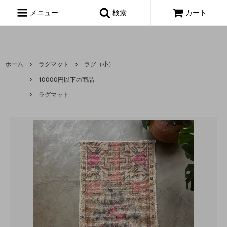
富山,amoeba, vintage,古着,レディース,女性,USA古着,ヨーロッパ古
着,made in usa,アメーバ,
メニュー
検索
カート
ホーム
ラグマット
ラグ（小）
10000円以下の商品
ラグマット