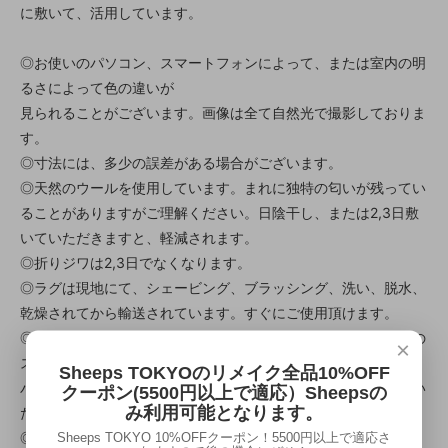
に敷いて、活用しています。
◎お使いのパソコン、スマートフォンによって、または室内の明
るさによって色の違いが
見られることがございます。画像は全て自然光で撮影しておりま
す。
◎寸法には、多少の誤差がある場合がございます。
◎天然のウールを使用しています。まれに独特の匂いが残ってい
ることがありますがご理解ください。日陰干し、または2,3日敷
いていただきますと、軽減されます。
◎折りジワは2,3日でなくなります。
◎ラグは現地にて、シェービング、ブラッシング、洗い、脱水、
乾燥されてから輸送されています。すぐにご使用頂けます。
◎ヴィンテージラグは、シェービングされることにより、独特の
×
スレ感、シャビー感が出されます。
Sheeps TOKYOのリメイク全品10%OFF
パイル地がシェービングされていますので、表面は少しざらつい
クーポン(5500円以上で適応）Sheepsの
み利用可能となります。
た感じがしますが、1週間ほどで馴染んできます。
Sheeps TOKYO 10%OFFクーポン！5500円以上で適応さ
◎ヴィンテージラグは30~50年前のラグですので、使用感があ