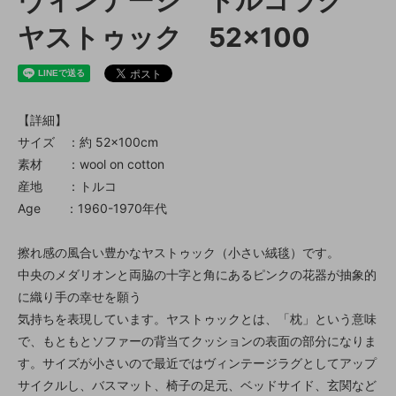
ヴィンテージ トルコラグ
ヤストゥック 52×100
【詳細】
サイズ ：約 52×100cm
素材 ：wool on cotton
産地 ：トルコ
Age ：1960-1970年代
擦れ感の風合い豊かなヤストゥック（小さい絨毯）です。
中央のメダリオンと両脇の十字と角にあるピンクの花器が抽象的
に織り手の幸せを願う
気持ちを表現しています。ヤストゥックとは、「枕」という意味
で、もともとソファーの背当てクッションの表面の部分になりま
す。サイズが小さいので最近ではヴィンテージラグとしてアップ
サイクルし、バスマット、椅子の足元、ベッドサイド、玄関など