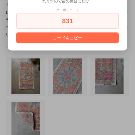
れますので後の機会にぜひ！
ります。
クーポンコード
ほつれ、毛羽だち、染みなど見られる場合がありますが、ヴィン
831
テージデザインの一部として楽しんで頂ければ幸いです。
ヴィンテージラグ特有のシャビーシックな魅力をお楽しみくださ
い。
コードをコピー