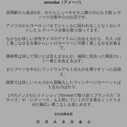
amoeba（アメーバ）
高岡駅から徒歩5分、ホテルニューオオタニ隣りのビル２階 レデ
ィース古着中心のお店です。
アメリカからヨーロッパまでジャンルに囚われることなくセレク
トした レディース古着を取り扱ってます。
なかなか珍しい女性サイズのアイテムに出会えるかも。大人っぽ
く着こなせる古着からレトロガーリーに可愛く着こなせる古着ま
で。
価格帯は決して安いとは言えませんが、値段に見合った満足のい
く一着と出会えるはず。
またブーツを中心にフットウェアも１点ものを選りすぐった品揃
え。
雑貨では珍しいトルコから直輸入したヴィンテージカーペットは
１点ものばかり。
１Fのメンズセレクトショップbirnestで取り扱うブランドの「S
サイズ」や「レディース」も入荷していくので古着をミックスさ
せた幅広い着こなしも楽しめます。
2026年8月
日
月
火
水
木
金
土