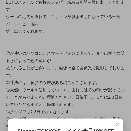
BOHOスタイルで独特のシャビー感ある空間を醸し出してくれま
す。
ウールの毛先が擦れて、コットンが剥き出しになっている部分
が、シャビー感を
醸し出してくれます。
◎お使いのパソコン、スマートフォンによって、または室内の明
るさによって色の違いが
見られることがございます。画像は全て自然光で撮影しておりま
す。
◎寸法には、多少の誤差がある場合がございます。
◎天然のウールを使用しています。まれに独特の匂いが残ってい
ることがありますがご理解ください。日陰干し、または2,3日敷
いていただきますと、軽減されます。
◎折りジワは2,3日でなくなります。
◎ラグは現地にて、シェービング、ブラッシング、洗い、脱水、
×
乾燥されてから輸送されています。すぐにご使用頂けます。
Sheeps TOKYOのリメイク全品10%OFF