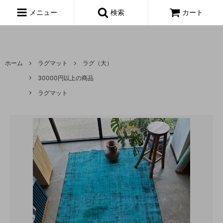
富山,amoeba, vintage,古着,レディース,女性,USA古着,ヨーロッパ古
着,made in usa,アメーバ,
メニュー
検索
カート
ホーム
ラグマット
ラグ（大）
30000円以上の商品
ラグマット