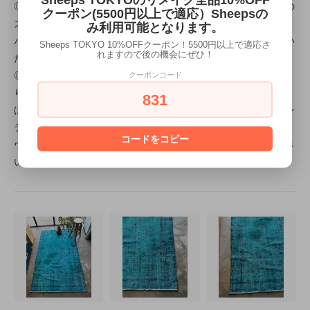
◎ヴィンテージラグは、シェービングされることにより、独特の
クーポン(5500円以上で適応）Sheepsの
スレ感、シャビー感が出されます。
み利用可能となります。
パイル地がシェービングされていますので、表面は少しざらつい
Sheeps TOKYO 10%OFFクーポン！5500円以上で適応さ
れますので後の機会にぜひ！
た感じがしますが、1週間ほどで馴染んできます。
◎ヴィンテージラグは30~50年前のラグですので、使用感があ
クーポンコード
ります。
831
ほつれ、毛羽だち、染みなど見られる場合がありますが、ヴィン
テージデザインの一部として楽しんで頂ければ幸いです。
コードをコピー
ヴィンテージラグ特有のシャビーシックな魅力をお楽しみくださ
い。