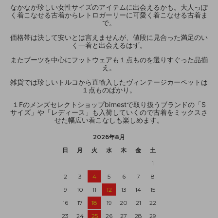
なかなか珍しい女性サイズのアイテムに出会えるかも。大人っぽ
く着こなせる古着からレトロガーリーに可愛く着こなせる古着ま
で。
価格帯は決して安いとは言えませんが、値段に見合った満足のい
く一着と出会えるはず。
またブーツを中心にフットウェアも１点ものを選りすぐった品揃
え。
雑貨では珍しいトルコから直輸入したヴィンテージカーペットは
１点ものばかり。
１Fのメンズセレクトショップbirnestで取り扱うブランドの「S
サイズ」や「レディース」も入荷していくので古着をミックスさ
せた幅広い着こなしも楽しめます。
2026年8月
日
月
火
水
木
金
土
1
2
3
4
5
6
7
8
9
10
11
12
13
14
15
16
17
18
19
20
21
22
23
24
25
26
27
28
29