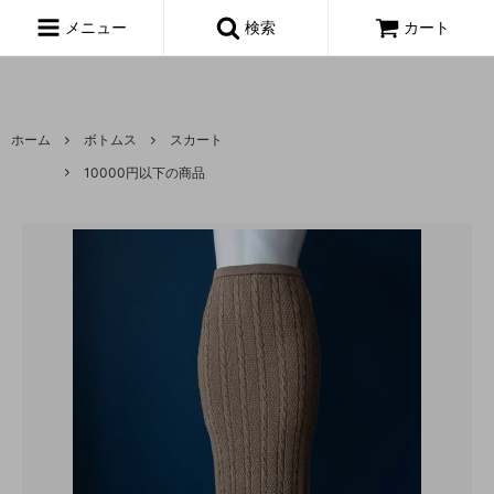
富山,amoeba, vintage,古着,レディース,女性,USA古着,ヨーロッパ古
着,made in usa,アメーバ,
メニュー
検索
カート
ホーム
ボトムス
スカート
10000円以下の商品