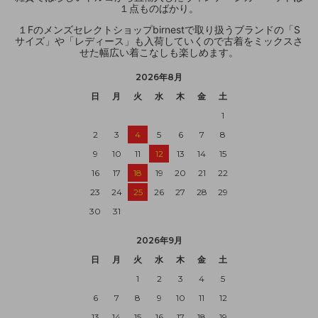
１点ものばかり。
１Fのメンズセレクトショップbirnestで取り扱うブランドの「S
サイズ」や「レディース」も入荷していくので古着をミックスさ
せた幅広い着こなしも楽しめます。
2026年8月
日
月
火
水
木
金
土
1
2
3
4
5
6
7
8
9
10
11
12
13
14
15
16
17
18
19
20
21
22
23
24
25
26
27
28
29
30
31
2026年9月
日
月
火
水
木
金
土
1
2
3
4
5
6
7
8
9
10
11
12
13
14
15
16
17
18
19