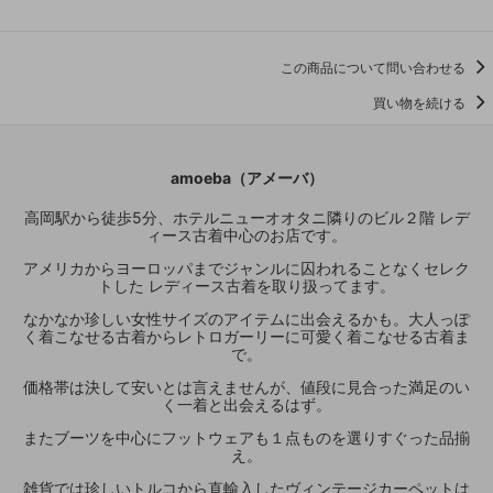
この商品について問い合わせる
買い物を続ける
amoeba（アメーバ）
高岡駅から徒歩5分、ホテルニューオオタニ隣りのビル２階 レデ
ィース古着中心のお店です。
アメリカからヨーロッパまでジャンルに囚われることなくセレク
トした レディース古着を取り扱ってます。
なかなか珍しい女性サイズのアイテムに出会えるかも。大人っぽ
く着こなせる古着からレトロガーリーに可愛く着こなせる古着ま
で。
価格帯は決して安いとは言えませんが、値段に見合った満足のい
く一着と出会えるはず。
またブーツを中心にフットウェアも１点ものを選りすぐった品揃
え。
雑貨では珍しいトルコから直輸入したヴィンテージカーペットは