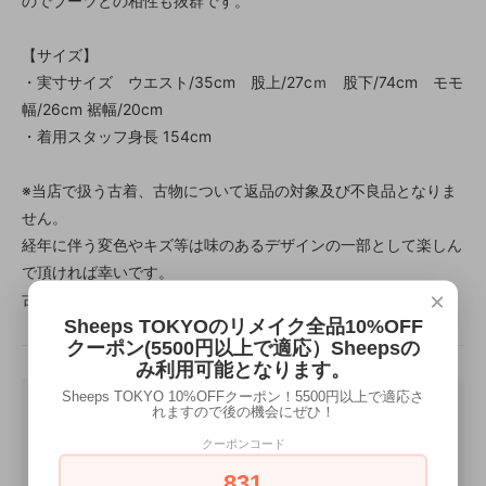
のでブーツとの相性も抜群です。
【サイズ】
・実寸サイズ ウエスト/35cm 股上/27cｍ 股下/74cm モモ
幅/26cm 裾幅/20cm
・着用スタッフ身長 154cm
※当店で扱う古着、古物について返品の対象及び不良品となりま
せん。
経年に伴う変色やキズ等は味のあるデザインの一部として楽しん
で頂ければ幸いです。
×
古着特有の雰囲気や魅力をお楽しみください。
Sheeps TOKYOのリメイク全品10%OFF
クーポン(5500円以上で適応）Sheepsの
み利用可能となります。
Sheeps TOKYO 10%OFFクーポン！5500円以上で適応さ
れますので後の機会にぜひ！
クーポンコード
831