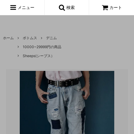
富山,amoeba, vintage,古着,レディース,女性,USA古着,ヨーロッパ古
着,made in usa,アメーバ,
メニュー
検索
カート
ホーム
ボトムス
デニム
10000~29999円の商品
Sheeps(シープス）