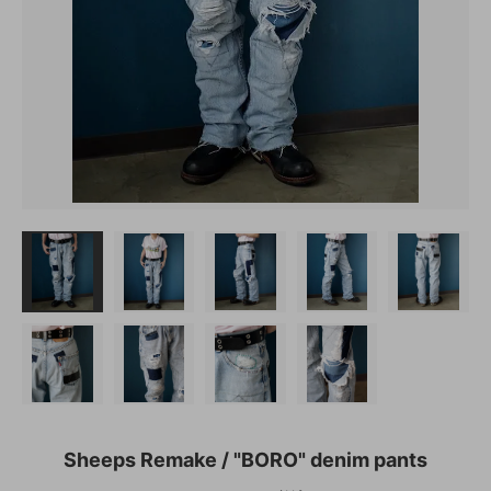
Sheeps Remake / "BORO" denim pants