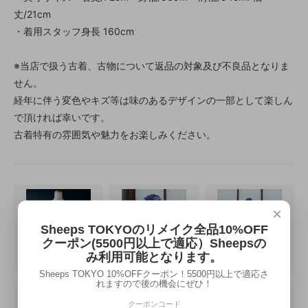
丈/21cm
・着用スタッフ身長 160cm
※当店で扱う古着、古物について返品の対象及び不良品となりま
せん。
経年に伴う変色やキズ等は味のあるデザインの一部として楽しん
で頂ければ幸いです。
古着特有の雰囲気や魅力をお楽しみください。
×
Sheeps TOKYOのリメイク全品10%OFF
クーポン(5500円以上で適応）Sheepsの
み利用可能となります。
Sheeps TOKYO 10%OFFクーポン！5500円以上で適応さ
れますので後の機会にぜひ！
クーポンコード