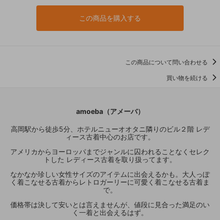
この商品を購入する
この商品について問い合わせる
買い物を続ける
amoeba（アメーバ）
高岡駅から徒歩5分、ホテルニューオオタニ隣りのビル２階 レデ
ィース古着中心のお店です。
アメリカからヨーロッパまでジャンルに囚われることなくセレク
トした レディース古着を取り扱ってます。
なかなか珍しい女性サイズのアイテムに出会えるかも。大人っぽ
く着こなせる古着からレトロガーリーに可愛く着こなせる古着ま
で。
価格帯は決して安いとは言えませんが、値段に見合った満足のい
く一着と出会えるはず。