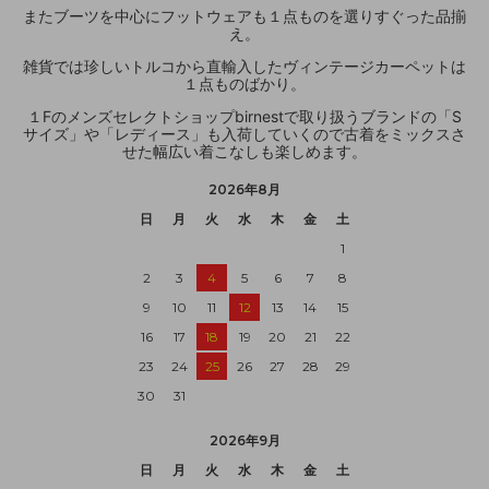
またブーツを中心にフットウェアも１点ものを選りすぐった品揃
え。
雑貨では珍しいトルコから直輸入したヴィンテージカーペットは
１点ものばかり。
１Fのメンズセレクトショップbirnestで取り扱うブランドの「S
サイズ」や「レディース」も入荷していくので古着をミックスさ
せた幅広い着こなしも楽しめます。
2026年8月
日
月
火
水
木
金
土
1
2
3
4
5
6
7
8
9
10
11
12
13
14
15
16
17
18
19
20
21
22
23
24
25
26
27
28
29
30
31
2026年9月
日
月
火
水
木
金
土