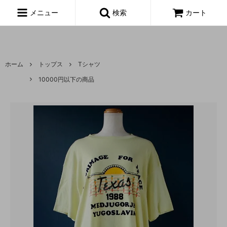
富山,amoeba, vintage,古着,レディース,女性,USA古着,ヨーロッパ古
着,made in usa,アメーバ,
メニュー
検索
カート
ホーム
トップス
Tシャツ
10000円以下の商品