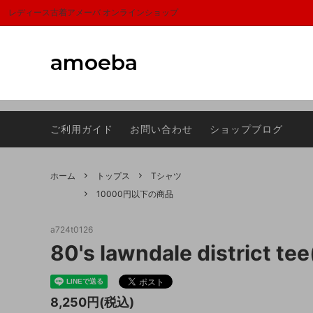
富山,amoeba, vintage,古着,レディース,女性,USA古着,ヨーロッパ古着,ma
レディース古着アメーバ オンラインショップ
amoeba
アウター
サマーセール
トップ
1000
ご利用ガイド
お問い合わせ
ショップブログ
スカーフ
Sheeps(シープス）
シュー
ラグマ
バッグ
FRAGRANCE CAFE(フレグランスカフ
アクセ
Dumbo
ホーム
トップス
Tシャツ
ェ)
10000円以下の商品
a724t0126
80's lawndale district te
8,250円(税込)