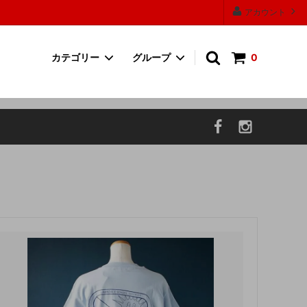
アカウント
カテゴリー
グループ
0
ワンピース
30000円以上の商品
帽子
P.F CANDLE
お香・フレグランス