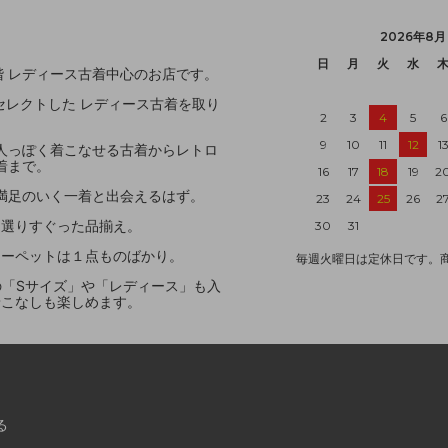
2026年8月
日
月
火
水
 レディース古着中心のお店です。
レクトした レディース古着を取り
2
3
4
5
6
9
10
11
12
1
人っぽく着こなせる古着からレトロ
着まで。
16
17
18
19
2
満足のいく一着と出会えるはず。
23
24
25
26
2
を選りすぐった品揃え。
30
31
カーペットは１点ものばかり。
毎週火曜日は定休日です。
ドの「Sサイズ」や「レディース」も入
着こなしも楽しめます。
る