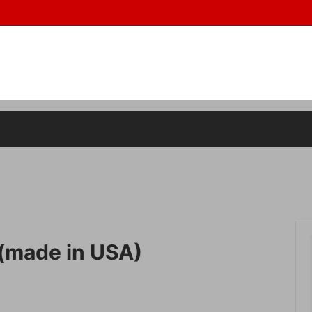
de in usa,アメーバ,
ス
0円以下の商品
ボトムス
10000~29999円の商品
ズ
ット
アイウェア
SZADE(エスザーデ）
サリー
ラグマット
e(made in USA)