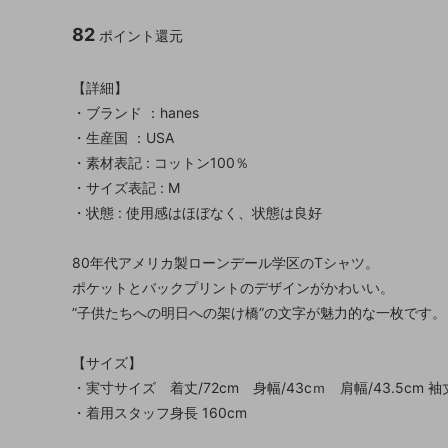
82
ポイント還元
【詳細】
・ブランド ：hanes
・生産国 ：USA
・素材表記 : コットン100％
・サイズ表記 : M
・状態 : 使用感はほぼなく、状態は良好
80年代アメリカ製ローンデール学区のTシャツ。
ポケットとバックプリントのデザインがかわいい。
”子供たちへの明日への架け橋”の文字が魅力的な一枚です。
【サイズ】
・実寸サイズ 着丈/72cm 身幅/43cｍ 肩幅/43.5cm 袖丈
・着用スタッフ身長 160cm