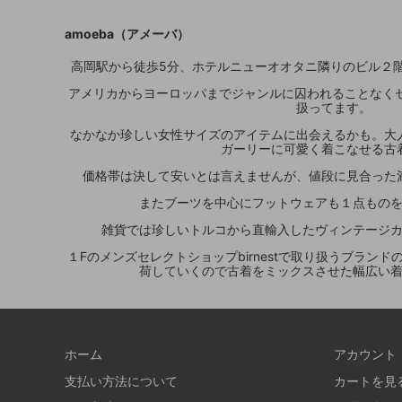
amoeba（アメーバ）
高岡駅から徒歩5分、ホテルニューオオタニ隣りのビル２階
アメリカからヨーロッパまでジャンルに囚われることなくセ
扱ってます。
なかなか珍しい女性サイズのアイテムに出会えるかも。大
ガーリーに可愛く着こなせる古
価格帯は決して安いとは言えませんが、値段に見合った
またブーツを中心にフットウェアも１点もの
雑貨では珍しいトルコから直輸入したヴィンテージ
１Fのメンズセレクトショップbirnestで取り扱うブラン
荷していくので古着をミックスさせた幅広い
ホーム
アカウント
支払い方法について
カートを見