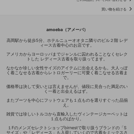
買い物を続ける
amoeba（アメーバ）
高岡駅から徒歩5分、ホテルニューオオタニ隣りのビル２階 レデ
ィース古着中心のお店です。
アメリカからヨーロッパまでジャンルに囚われることなくセレク
トした レディース古着を取り扱ってます。
なかなか珍しい女性サイズのアイテムに出会えるかも。大人っぽ
く着こなせる古着からレトロガーリーに可愛く着こなせる古着ま
で。
価格帯は決して安いとは言えませんが、値段に見合った満足のい
く一着と出会えるはず。
またブーツを中心にフットウェアも１点ものを選りすぐった品揃
え。
雑貨では珍しいトルコから直輸入したヴィンテージカーペットは
１点ものばかり。
１Fのメンズセレクトショップbirnestで取り扱うブランドの「S
サイズ」や「レディース」も入荷していくので古着をミックスさ