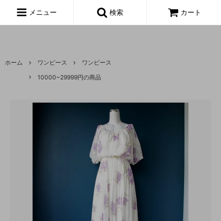
富山,amoeba, vintage,古着,レディース,女性,USA古着,ヨーロッパ古
着,made in usa,アメーバ,
メニュー
検索
カート
ホーム
ワンピース
ワンピース
10000~29999円の商品