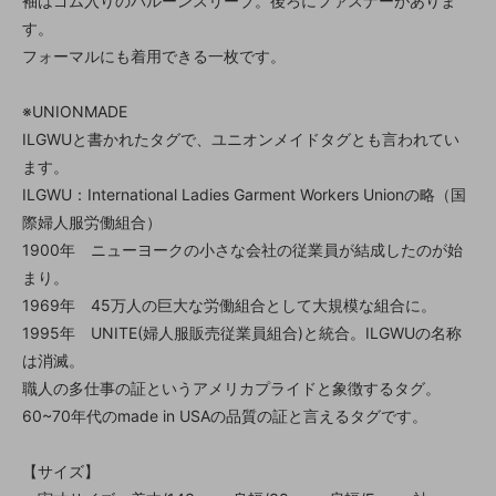
袖はゴム入りのバルーンスリーブ。後ろにファスナーがありま
す。
フォーマルにも着用できる一枚です。
※UNIONMADE
ILGWUと書かれたタグで、ユニオンメイドタグとも言われてい
ます。
ILGWU：International Ladies Garment Workers Unionの略（国
際婦人服労働組合）
1900年 ニューヨークの小さな会社の従業員が結成したのが始
まり。
1969年 45万人の巨大な労働組合として大規模な組合に。
1995年 UNITE(婦人服販売従業員組合)と統合。ILGWUの名称
は消滅。
職人の多仕事の証というアメリカプライドと象徴するタグ。
60~70年代のmade in USAの品質の証と言えるタグです。
【サイズ】