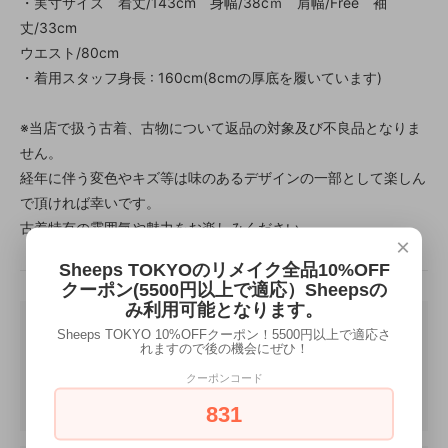
・実寸サイズ 着丈/143cm 身幅/38cｍ 肩幅/Free 袖
丈/33cm
ウエスト/80cm
・着用スタッフ身長 : 160cm(8cmの厚底を履いています)
※当店で扱う古着、古物について返品の対象及び不良品となりま
せん。
経年に伴う変色やキズ等は味のあるデザインの一部として楽しん
で頂ければ幸いです。
古着特有の雰囲気や魅力をお楽しみください。
×
Sheeps TOKYOのリメイク全品10%OFF
クーポン(5500円以上で適応）Sheepsの
み利用可能となります。
Sheeps TOKYO 10%OFFクーポン！5500円以上で適応さ
れますので後の機会にぜひ！
クーポンコード
831