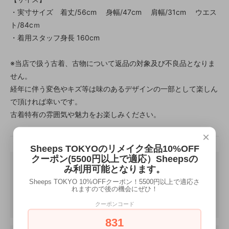
・実寸サイズ 着丈/56cm 身幅/47cm 肩幅/31cm ウエス
ト/84cｍ
・着用スタッフ身長 160cm
※当店で扱う古着、古物について返品の対象及び不良品となりま
せん。
経年に伴う変色やキズ等は味のあるデザインの一部として楽しん
で頂ければ幸いです。
古着特有の雰囲気や魅力をお楽しみください。
×
Sheeps TOKYOのリメイク全品10%OFF
クーポン(5500円以上で適応）Sheepsの
み利用可能となります。
Sheeps TOKYO 10%OFFクーポン！5500円以上で適応さ
れますので後の機会にぜひ！
クーポンコード
831