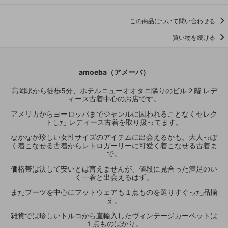
この商品について問い合わせる
買い物を続ける
amoeba（アメーバ）
高岡駅から徒歩5分、ホテルニューオオタニ隣りのビル２階 レデ
ィース古着中心のお店です。
アメリカからヨーロッパまでジャンルに囚われることなくセレク
トした レディース古着を取り扱ってます。
なかなか珍しい女性サイズのアイテムに出会えるかも。大人っぽ
く着こなせる古着からレトロガーリーに可愛く着こなせる古着ま
で。
価格帯は決して安いとは言えませんが、値段に見合った満足のい
く一着と出会えるはず。
またブーツを中心にフットウェアも１点ものを選りすぐった品揃
え。
雑貨では珍しいトルコから直輸入したヴィンテージカーペットは
１点ものばかり。