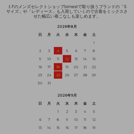
１Fのメンズセレクトショップbirnestで取り扱うブランドの「S
サイズ」や「レディース」も入荷していくので古着をミックスさ
せた幅広い着こなしも楽しめます。
2026年8月
日
月
火
水
木
金
土
1
2
3
4
5
6
7
8
9
10
11
12
13
14
15
16
17
18
19
20
21
22
23
24
25
26
27
28
29
30
31
2026年9月
日
月
火
水
木
金
土
1
2
3
4
5
6
7
8
9
10
11
12
13
14
15
16
17
18
19