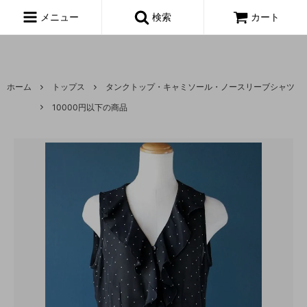
富山,amoeba, vintage,古着,レディース,女性,USA古着,ヨーロッパ古
着,made in usa,アメーバ,
メニュー
検索
カート
ホーム
トップス
タンクトップ・キャミソール・ノースリーブシャツ
10000円以下の商品