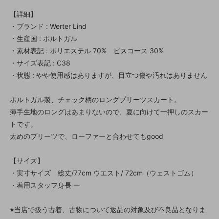
【詳細】
・ブランド : Werter Lind
・生産国 : ポルトガル
・素材表記 : ポリエステル 70% ビスコース 30%
・サイズ表記 : C38
・状態 : やや使用感はありますが、目立つ傷や汚れはありません
ポルトガル製、チェック柄のロングプリーツスカート。
薄手生地のロングはあまりないので、夏に向けて一押しのスカー
トです。
太めのプリーツで、ローファーと合わせてもgood
【サイズ】
・実寸サイズ 総丈/77cm ウエスト/ 72cm（ウェストゴム）
・着用スタッフ身長 ー
※当店で扱う古着、古物について返品の対象及び不良品となりま