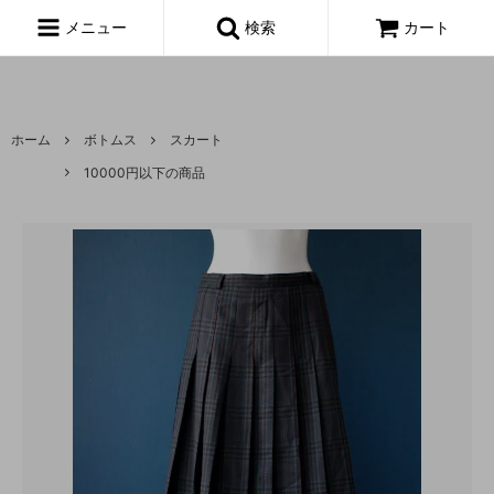
富山,amoeba, vintage,古着,レディース,女性,USA古着,ヨーロッパ古
着,made in usa,アメーバ,
メニュー
検索
カート
ホーム
ボトムス
スカート
10000円以下の商品