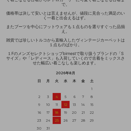
で。
価格帯は決して安いとは言えませんが、値段に見合った満足のい
く一着と出会えるはず。
またブーツを中心にフットウェアも１点ものを選りすぐった品揃
え。
雑貨では珍しいトルコから直輸入したヴィンテージカーペットは
１点ものばかり。
１Fのメンズセレクトショップbirnestで取り扱うブランドの「S
サイズ」や「レディース」も入荷していくので古着をミックスさ
せた幅広い着こなしも楽しめます。
2026年8月
日
月
火
水
木
金
土
1
2
3
4
5
6
7
8
9
10
11
12
13
14
15
16
17
18
19
20
21
22
23
24
25
26
27
28
29
30
31