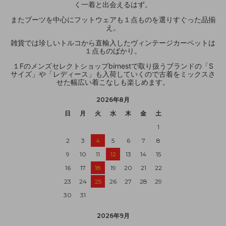
く一着と出会えるはず。
またブーツを中心にフットウェアも１点ものを選りすぐった品揃
え。
雑貨では珍しいトルコから直輸入したヴィンテージカーペットは
１点ものばかり。
１Fのメンズセレクトショップbirnestで取り扱うブランドの「S
サイズ」や「レディース」も入荷していくので古着をミックスさ
せた幅広い着こなしも楽しめます。
2026年8月
日
月
火
水
木
金
土
1
2
3
4
5
6
7
8
9
10
11
12
13
14
15
16
17
18
19
20
21
22
23
24
25
26
27
28
29
30
31
2026年9月