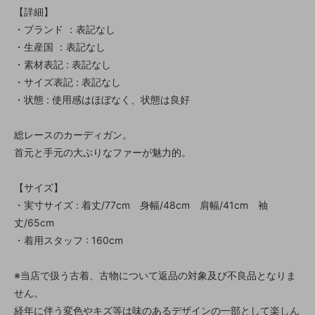
【詳細】
・ブランド ：表記なし
・生産国 ：表記なし
・素材表記 : 表記なし
・サイズ表記 : 表記なし
・状態 : 使用感はほぼなく、状態は良好
総レースのカーディガン。
首元と手元の大ぶりなファーが魅力的。
【サイズ】
・実寸サイズ : 着丈/77cm 身幅/48cm 肩幅/41cm 袖
丈/65cm
・着用スタッフ : 160cm
※当店で扱う古着、古物について返品の対象及び不良品となりま
せん。
経年に伴う変色やキズ等は味のあるデザインの一部として楽しん