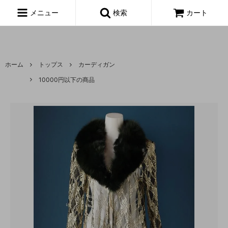
富山,amoeba, vintage,古着,レディース,女性,USA古着,ヨーロッパ古
着,made in usa,アメーバ,
メニュー
検索
カート
ホーム
トップス
カーディガン
10000円以下の商品