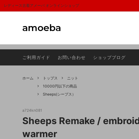
富山,amoeba, vintage,古着,レディース,女性,USA古着,ヨーロッパ古着,ma
レディース古着アメーバ オンラインショップ
amoeba
アウター
サマーセール
トップ
1000
ご利用ガイド
お問い合わせ
ショップブログ
スカーフ
Sheeps(シープス）
シュー
ラグマ
バッグ
FRAGRANCE CAFE(フレグランスカフ
アクセ
Dumbo
ホーム
トップス
ニット
ェ)
10000円以下の商品
Sheeps(シープス）
a724kn081
Sheeps Remake / embroid
warmer