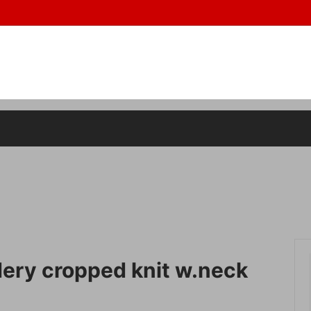
de in usa,アメーバ,
ス
0円以下の商品
ボトムス
10000~29999円の商品
ズ
ット
アイウェア
SZADE(エスザーデ）
サリー
ラグマット
ery cropped knit w.neck