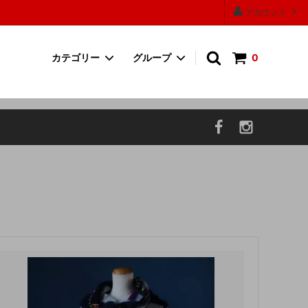
アカウント
カテゴリー
グループ
0
ワンピース
30000円以上の商品
帽子
P.F CANDLE
お香・フレグランス