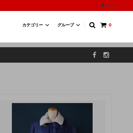
アカウント
カテゴリー
グループ
0
ワンピース
30000円以上の商品
帽子
P.F CANDLE
お香・フレグランス