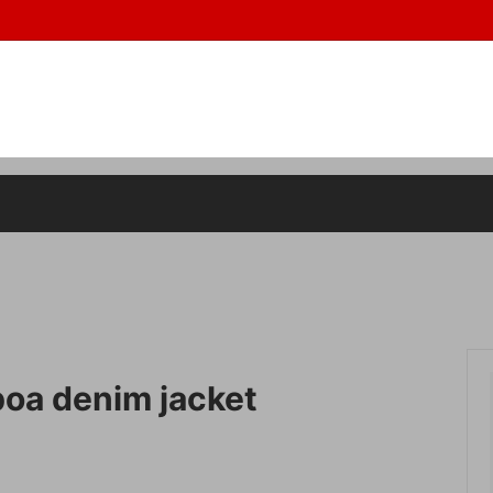
de in usa,アメーバ,
ス
0円以下の商品
ボトムス
10000~29999円の商品
ズ
ット
アイウェア
SZADE(エスザーデ）
サリー
ラグマット
oa denim jacket