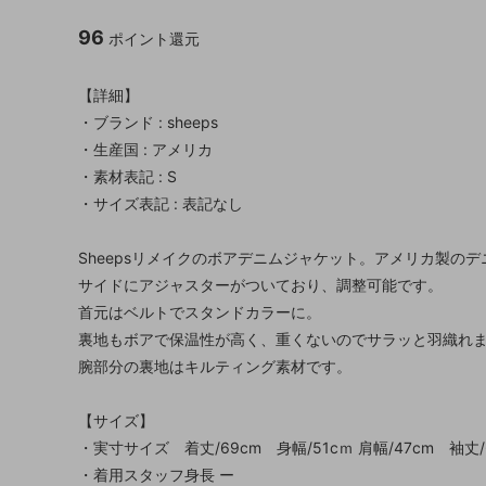
96
ポイント還元
【詳細】
・ブランド : sheeps
・生産国 : アメリカ
・素材表記 : S
・サイズ表記 : 表記なし
Sheepsリメイクのボアデニムジャケット。アメリカ製の
サイドにアジャスターがついており、調整可能です。
首元はベルトでスタンドカラーに。
裏地もボアで保温性が高く、重くないのでサラッと羽織れ
腕部分の裏地はキルティング素材です。
【サイズ】
・実寸サイズ 着丈/69cm 身幅/51cｍ 肩幅/47cm 袖丈/
・着用スタッフ身長 ー