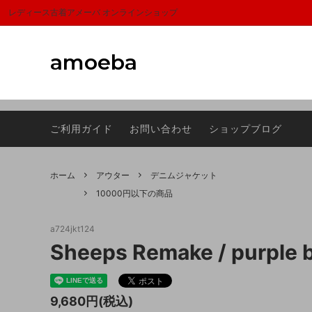
富山,amoeba, vintage,古着,レディース,女性,USA古着,ヨーロッパ古着,ma
レディース古着アメーバ オンラインショップ
amoeba
アウター
サマーセール
トップ
1000
ご利用ガイド
お問い合わせ
ショップブログ
スカーフ
Sheeps(シープス）
シュー
ラグマ
バッグ
FRAGRANCE CAFE(フレグランスカフ
アクセ
Dumbo
ホーム
アウター
デニムジャケット
ェ)
10000円以下の商品
a724jkt124
Sheeps Remake / purple b
9,680円(税込)