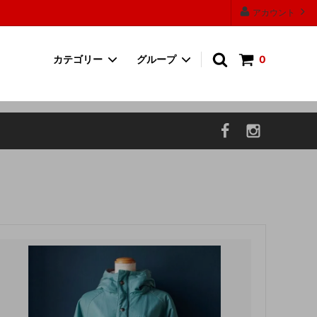
アカウント
カテゴリー
グループ
0
ワンピース
30000円以上の商品
帽子
P.F CANDLE
お香・フレグランス