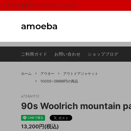
富山,amoeba, vintage,古着,レディース,女性,USA古着,ヨーロッパ古着,ma
レディース古着アメーバ オンラインショップ
amoeba
アウター
サマーセール
トップ
1000
ご利用ガイド
お問い合わせ
ショップブログ
スカーフ
Sheeps(シープス）
シュー
ラグマ
バッグ
FRAGRANCE CAFE(フレグランスカフ
アクセ
Dumbo
ホーム
アウター
アウトドアジャケット
ェ)
10000~29999円の商品
a724jkt112
90s Woolrich mountain 
13,200円(税込)