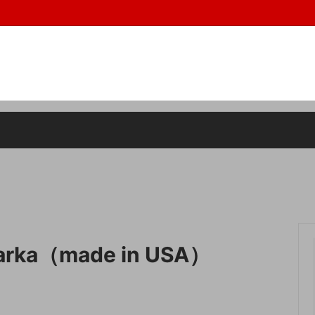
de in usa,アメーバ,
ス
0円以下の商品
ボトムス
10000~29999円の商品
ズ
ット
アイウェア
SZADE(エスザーデ）
サリー
ラグマット
parka（made in USA）