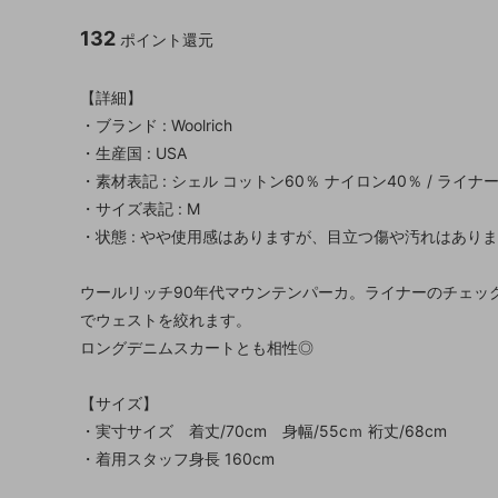
132
ポイント還元
【詳細】
・ブランド : Woolrich
・生産国 : USA
・素材表記 : シェル コットン60％ ナイロン40％ / ライナー
・サイズ表記 : M
・状態 : やや使用感はありますが、目立つ傷や汚れはあり
ウールリッチ90年代マウンテンパーカ。ライナーのチェッ
でウェストを絞れます。
ロングデニムスカートとも相性◎
【サイズ】
・実寸サイズ 着丈/70cm 身幅/55cｍ 裄丈/68cm
・着用スタッフ身長 160cm