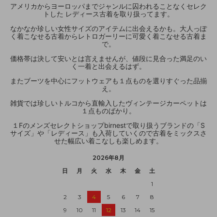
アメリカからヨーロッパまでジャンルに囚われることなくセレク
トした レディース古着を取り扱ってます。
なかなか珍しい女性サイズのアイテムに出会えるかも。大人っぽ
く着こなせる古着からレトロガーリーに可愛く着こなせる古着ま
で。
価格帯は決して安いとは言えませんが、値段に見合った満足のい
く一着と出会えるはず。
またブーツを中心にフットウェアも１点ものを選りすぐった品揃
え。
雑貨では珍しいトルコから直輸入したヴィンテージカーペットは
１点ものばかり。
１Fのメンズセレクトショップbirnestで取り扱うブランドの「S
サイズ」や「レディース」も入荷していくので古着をミックスさ
せた幅広い着こなしも楽しめます。
2026年8月
日
月
火
水
木
金
土
1
2
3
4
5
6
7
8
9
10
11
12
13
14
15