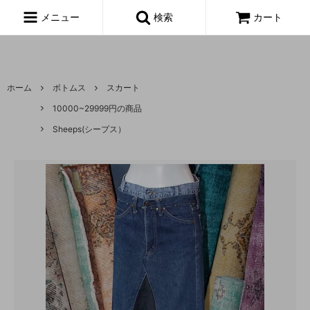
富山,amoeba, vintage,古着,レディース,女性,USA古着,ヨーロッパ古
着,made in usa,アメーバ,
メニュー
検索
カート
ホーム
ボトムス
スカート
10000~29999円の商品
Sheeps(シープス）