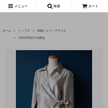
富山,amoeba, vintage,古着,レディース,女性,USA古着,ヨーロッパ古
着,made in usa,アメーバ,
メニュー
検索
カート
ホーム
トップス
長袖シャツ・ブラウス
10000円以下の商品