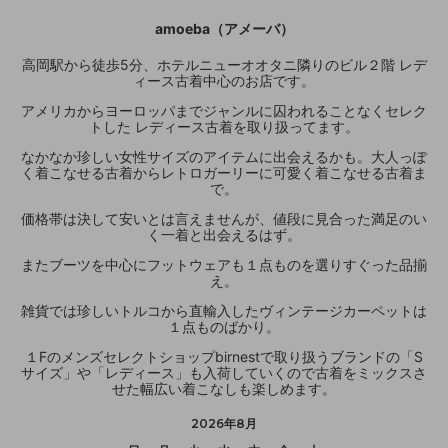
amoeba（アメーバ）
高岡駅から徒歩5分、ホテルニューオオタニ隣りのビル２階 レデ
ィース古着中心のお店です。
アメリカからヨーロッパまでジャンルに囚われることなくセレク
トした レディース古着を取り扱ってます。
なかなか珍しい女性サイズのアイテムに出会えるかも。大人っぽ
く着こなせる古着からレトロガーリーに可愛く着こなせる古着ま
で。
価格帯は決して安いとは言えませんが、値段に見合った満足のい
く一着と出会えるはず。
またブーツを中心にフットウェアも１点ものを選りすぐった品揃
え。
雑貨では珍しいトルコから直輸入したヴィンテージカーペットは
１点ものばかり。
１Fのメンズセレクトショップbirnestで取り扱うブランドの「S
サイズ」や「レディース」も入荷していくので古着をミックスさ
せた幅広い着こなしも楽しめます。
2026年8月