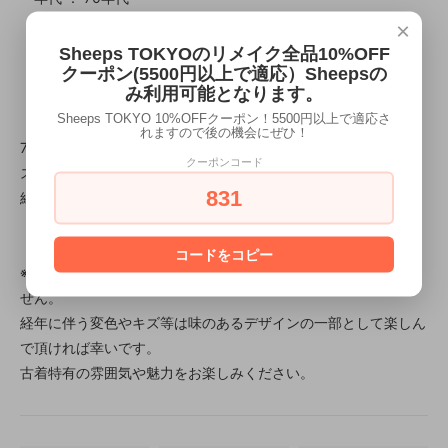
×
・カテゴリ ： ブーティ
Sheeps TOKYOのリメイク全品10%OFF
クーポン(5500円以上で適応）Sheepsの
み利用可能となります。
【メモ】
Sheeps TOKYO 10%OFFクーポン！5500円以上で適応さ
れますので後の機会にぜひ！
70年代のウィングチップシューズ。
クーポンコード
スエードと表革の風合いが味わいがあります。
831
紐を緩めると、25センチの方でも着用できます。
コードをコピー
※当店で扱う古着、古物について返品の対象及び不良品となりま
せん。
経年に伴う変色やキズ等は味のあるデザインの一部として楽しん
で頂ければ幸いです。
古着特有の雰囲気や魅力をお楽しみください。