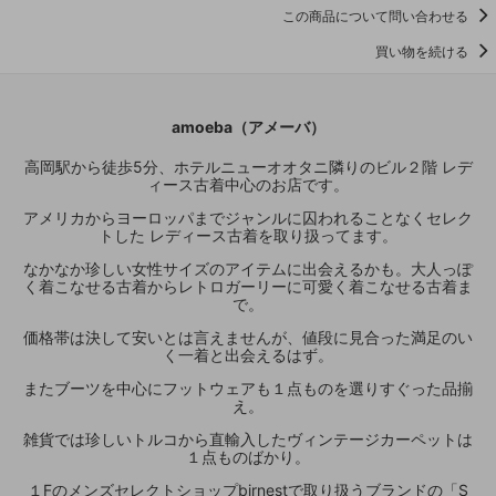
この商品について問い合わせる
買い物を続ける
amoeba（アメーバ）
高岡駅から徒歩5分、ホテルニューオオタニ隣りのビル２階 レデ
ィース古着中心のお店です。
アメリカからヨーロッパまでジャンルに囚われることなくセレク
トした レディース古着を取り扱ってます。
なかなか珍しい女性サイズのアイテムに出会えるかも。大人っぽ
く着こなせる古着からレトロガーリーに可愛く着こなせる古着ま
で。
価格帯は決して安いとは言えませんが、値段に見合った満足のい
く一着と出会えるはず。
またブーツを中心にフットウェアも１点ものを選りすぐった品揃
え。
雑貨では珍しいトルコから直輸入したヴィンテージカーペットは
１点ものばかり。
１Fのメンズセレクトショップbirnestで取り扱うブランドの「S