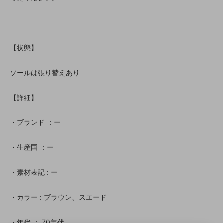
【状態】
ソールは張り替えあり
【詳細】
・ブランド ：ー
・生産国 ：ー
・素材表記 : ー
・カラー : ブラウン、スエード
・年代 ： 70年代