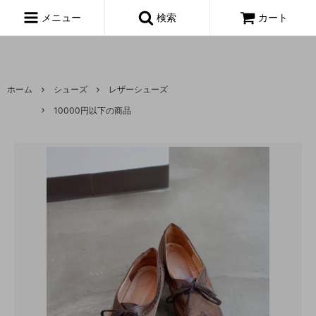
富山,amoeba, vintage,古着,レディース,女性,USA古着,ヨーロッパ古
着,made in usa,アメーバ,
メニュー
検索
カート
ホーム
シューズ
レザーシューズ
10000円以下の商品