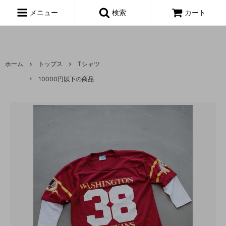
富山,amoeba, vintage,古着,レディース,女性,USA古着,ヨーロッパ古
着,made in usa,アメーバ,
メニュー
検索
カート
ホーム
トップス
Tシャツ
10000円以下の商品