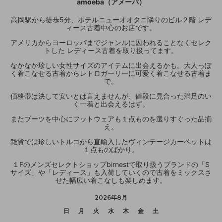
amoeba（アメーバ）
高岡駅から徒歩5分、ホテルニューオオタニ隣りのビル２階 レデ
ィース古着中心のお店です。
アメリカからヨーロッパまでジャンルに囚われることなくセレク
トした レディース古着を取り扱ってます。
なかなか珍しい女性サイズのアイテムに出会えるかも。大人っぽ
く着こなせる古着からレトロガーリーに可愛く着こなせる古着ま
で。
価格帯は決して安いとは言えませんが、値段に見合った満足のい
く一着と出会えるはず。
またブーツを中心にフットウェアも１点ものを選りすぐった品揃
え。
雑貨では珍しいトルコから直輸入したヴィンテージカーペットは
１点ものばかり。
１Fのメンズセレクトショップbirnestで取り扱うブランドの「S
サイズ」や「レディース」も入荷していくので古着をミックスさ
せた幅広い着こなしも楽しめます。
2026年8月
日
月
火
水
木
金
土