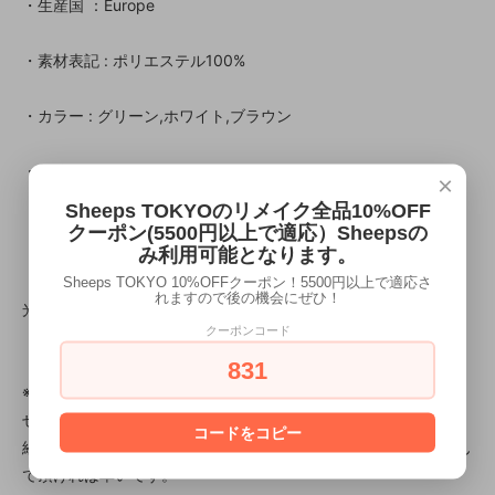
・生産国 ：Europe
・素材表記 : ポリエステル100%
・カラー : グリーン,ホワイト,ブラウン
・年代 ： ー
×
Sheeps TOKYOのリメイク全品10%OFF
クーポン(5500円以上で適応）Sheepsの
み利用可能となります。
【メモ】
Sheeps TOKYO 10%OFFクーポン！5500円以上で適応さ
れますので後の機会にぜひ！
光沢のある生地にマーブル模様のプリントが魅力的なスカーフ。
クーポンコード
831
※当店で扱う古着、古物について返品の対象及び不良品となりま
せん。
コードをコピー
経年に伴う変色やキズ等は味のあるデザインの一部として楽しん
で頂ければ幸いです。