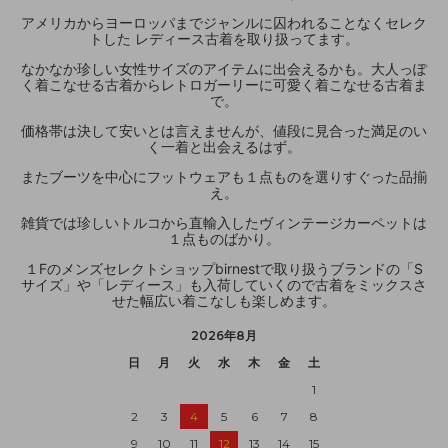
アメリカからヨーロッパまでジャンルに囚われることなくセレク
トした レディース古着を取り扱ってます。
なかなか珍しい女性サイズのアイテムに出会えるかも。大人っぽ
く着こなせる古着からレトロガーリーに可愛く着こなせる古着ま
で。
価格帯は決して安いとは言えませんが、値段に見合った満足のい
く一着と出会えるはず。
またブーツを中心にフットウェアも１点ものを選りすぐった品揃
え。
雑貨では珍しいトルコから直輸入したヴィンテージカーペットは
１点ものばかり。
１Fのメンズセレクトショップbirnestで取り扱うブランドの「S
サイズ」や「レディース」も入荷していくので古着をミックスさ
せた幅広い着こなしも楽しめます。
2026年8月
日
月
火
水
木
金
土
1
2
3
4
5
6
7
8
9
10
11
12
13
14
15