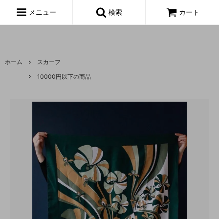
富山,amoeba, vintage,古着,レディース,女性,USA古着,ヨーロッパ古
着,made in usa,アメーバ,
メニュー
検索
カート
ホーム
スカーフ
10000円以下の商品