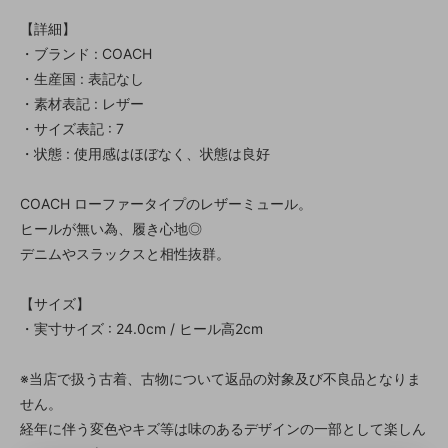
【詳細】
・ブランド : COACH
・生産国 : 表記なし
・素材表記 : レザー
・サイズ表記 : 7
・状態 : 使用感はほぼなく、状態は良好
COACH ローファータイプのレザーミュール。
ヒールが無い為、履き心地◎
デニムやスラックスと相性抜群。
【サイズ】
・実寸サイズ : 24.0cm / ヒール高2cm
※当店で扱う古着、古物について返品の対象及び不良品となりま
せん。
経年に伴う変色やキズ等は味のあるデザインの一部として楽しん