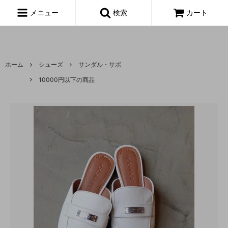
富山,amoeba, vintage,古着,レディース,女性,USA古着,ヨーロッパ古
着,made in usa,アメーバ,
メニュー
検索
カート
ホーム
シューズ
サンダル・サボ
10000円以下の商品