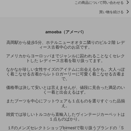
この商品について問い合わせる
買い物を続ける
amoeba（アメーバ）
高岡駅から徒歩5分、ホテルニューオオタニ隣りのビル２階 レデ
ィース古着中心のお店です。
アメリカからヨーロッパまでジャンルに囚われることなくセレク
トした レディース古着を取り扱ってます。
なかなか珍しい女性サイズのアイテムに出会えるかも。大人っぽ
く着こなせる古着からレトロガーリーに可愛く着こなせる古着ま
で。
価格帯は決して安いとは言えませんが、値段に見合った満足のい
く一着と出会えるはず。
またブーツを中心にフットウェアも１点ものを選りすぐった品揃
え。
雑貨では珍しいトルコから直輸入したヴィンテージカーペットは
１点ものばかり。
１Fのメンズセレクトショップbirnestで取り扱うブランドの「S