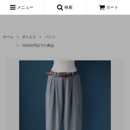
富山,amoeba, vintage,古着,レディース,女性,USA古着,ヨーロッパ古
着,made in usa,アメーバ,
メニュー
検索
カート
ホーム
ボトムス
パンツ
10000円以下の商品