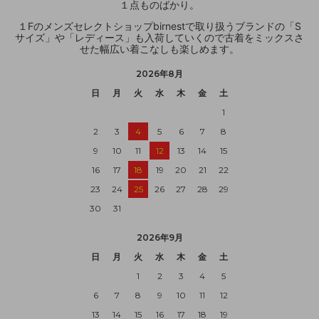
１点ものばかり。
１Fのメンズセレクトショップbirnestで取り扱うブランドの「S
サイズ」や「レディース」も入荷していくので古着をミックスさ
せた幅広い着こなしも楽しめます。
2026年8月
日
月
火
水
木
金
土
1
2
3
4
5
6
7
8
9
10
11
12
13
14
15
16
17
18
19
20
21
22
23
24
25
26
27
28
29
30
31
2026年9月
日
月
火
水
木
金
土
1
2
3
4
5
6
7
8
9
10
11
12
13
14
15
16
17
18
19