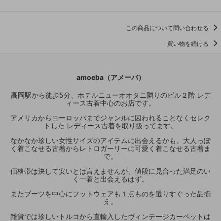
この商品について問い合わせる
買い物を続ける
amoeba（アメーバ）
高岡駅から徒歩5分、ホテルニューオオタニ隣りのビル２階 レデ
ィース古着中心のお店です。
アメリカからヨーロッパまでジャンルに囚われることなくセレク
トした レディース古着を取り扱ってます。
なかなか珍しい女性サイズのアイテムに出会えるかも。大人っぽ
く着こなせる古着からレトロガーリーに可愛く着こなせる古着ま
で。
価格帯は決して安いとは言えませんが、値段に見合った満足のい
く一着と出会えるはず。
またブーツを中心にフットウェアも１点ものを選りすぐった品揃
え。
雑貨では珍しいトルコから直輸入したヴィンテージカーペットは