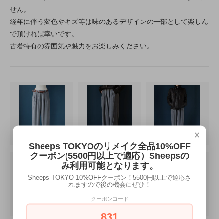
せん。
経年に伴う変色やキズ等は味のあるデザインの一部として楽しん
で頂ければ幸いです。
古着特有の雰囲気や魅力をお楽しみください。
×
Sheeps TOKYOのリメイク全品10%OFF
クーポン(5500円以上で適応）Sheepsの
み利用可能となります。
Sheeps TOKYO 10%OFFクーポン！5500円以上で適応さ
れますので後の機会にぜひ！
クーポンコード
831