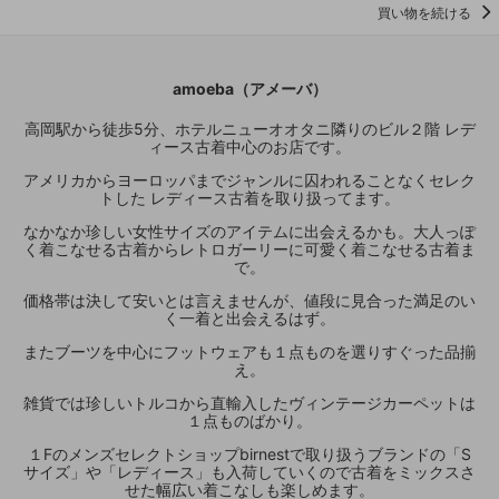
買い物を続ける
amoeba（アメーバ）
高岡駅から徒歩5分、ホテルニューオオタニ隣りのビル２階 レデ
ィース古着中心のお店です。
アメリカからヨーロッパまでジャンルに囚われることなくセレク
トした レディース古着を取り扱ってます。
なかなか珍しい女性サイズのアイテムに出会えるかも。大人っぽ
く着こなせる古着からレトロガーリーに可愛く着こなせる古着ま
で。
価格帯は決して安いとは言えませんが、値段に見合った満足のい
く一着と出会えるはず。
またブーツを中心にフットウェアも１点ものを選りすぐった品揃
え。
雑貨では珍しいトルコから直輸入したヴィンテージカーペットは
１点ものばかり。
１Fのメンズセレクトショップbirnestで取り扱うブランドの「S
サイズ」や「レディース」も入荷していくので古着をミックスさ
せた幅広い着こなしも楽しめます。