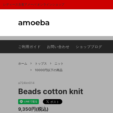
富山,amoeba, vintage,古着,レディース,女性,USA古着,ヨーロッパ古着,ma
レディース古着アメーバ オンラインショップ
amoeba
アウター
サマーセール
トップ
1000
ご利用ガイド
お問い合わせ
ショップブログ
スカーフ
Sheeps(シープス）
シュー
ラグマ
バッグ
FRAGRANCE CAFE(フレグランスカフ
アクセ
Dumbo
ホーム
トップス
ニット
ェ)
10000円以下の商品
a724kn014
Beads cotton knit
9,350円(税込)