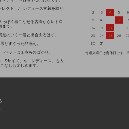
レクトした レディース古着を取り
2
3
4
5
6
9
10
11
12
1
人っぽく着こなせる古着からレトロ
着まで。
16
17
18
19
2
満足のいく一着と出会えるはず。
23
24
25
26
2
を選りすぐった品揃え。
30
31
カーペットは１点ものばかり。
毎週火曜日は定休日です。
ドの「Sサイズ」や「レディース」も入
着こなしも楽しめます。
る
せ