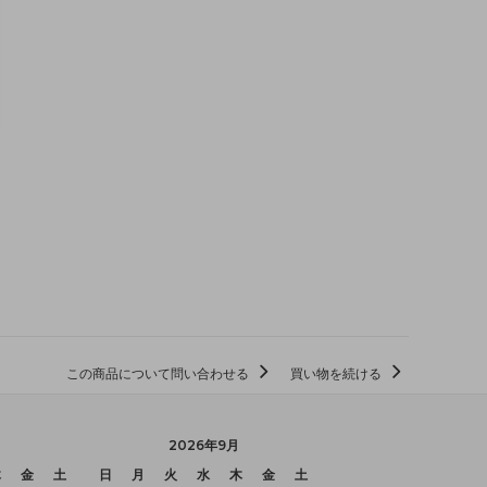
この商品について問い合わせる
買い物を続ける
2026年9月
木
金
土
日
月
火
水
木
金
土