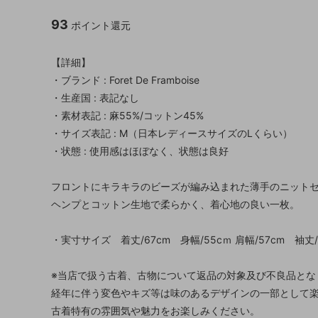
93
ポイント還元
【詳細】
・ブランド : Foret De Framboise
・生産国 : 表記なし
・素材表記 : 麻55%/コットン45%
・サイズ表記 : M（日本レディースサイズのLくらい）
・状態 : 使用感はほぼなく、状態は良好
フロントにキラキラのビーズが編み込まれた薄手のニット
ヘンプとコットン生地で柔らかく、着心地の良い一枚。
・実寸サイズ 着丈/67cm 身幅/55cｍ 肩幅/57cm 袖丈/
※当店で扱う古着、古物について返品の対象及び不良品とな
経年に伴う変色やキズ等は味のあるデザインの一部として
古着特有の雰囲気や魅力をお楽しみください。