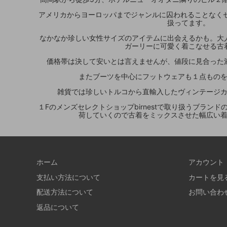
アメリカからヨーロッパまでジャンルに囚われることなくセ
扱ってます。
なかなか珍しい女性サイズのアイテムに出会えるかも。大
ガーリーに可愛く着こなせる古
価格帯は決して安いとは言えませんが、値段に見合った
またブーツを中心にフットウェアも１点もの
雑貨では珍しいトルコから直輸入したヴィンテージ
１Fのメンズセレクトショップbirnestで取り扱うブラン
荷していくので古着をミックスさせた幅広い
ホーム
アカウント
支払い方法について
カートを見
配送方法について
お問い合わ
返品について