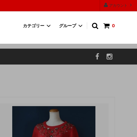
アカウント
カテゴリー
グループ
0
ワンピース
30000円以上の商品
帽子
P.F CANDLE
お香・フレグランス