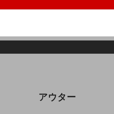
de in usa,アメーバ,
ス
0円以下の商品
ボトムス
10000~29999円の商品
ズ
ット
アイウェア
SZADE(エスザーデ）
サリー
ラグマット
アウター