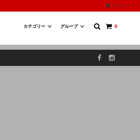
アカウント
カテゴリー
グループ
0
ワンピース
30000円以上の商品
帽子
P.F CANDLE
お香・フレグランス