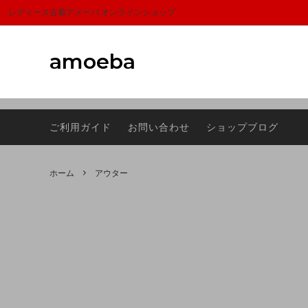
富山,amoeba, vintage,古着,レディース,女性,USA古着,ヨーロッパ古着,ma
レディース古着アメーバ オンラインショップ
amoeba
アウター
サマーセール
トップ
1000
ご利用ガイド
お問い合わせ
ショップブログ
スカーフ
Sheeps(シープス）
シュー
ラグマ
バッグ
FRAGRANCE CAFE(フレグランスカフ
アクセ
Dumbo
ホーム
アウター
ェ)