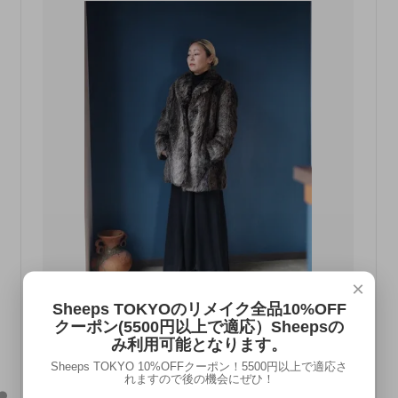
×
Sheeps TOKYOのリメイク全品10%OFF
Eco fur jacket(made in Yugoslavia)
クーポン(5500円以上で適応）Sheepsの
SOLD OUT
み利用可能となります。
Sheeps TOKYO 10%OFFクーポン！5500円以上で適応さ
キルティングジャケット
れますので後の機会にぜひ！